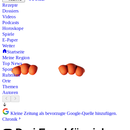
Rezepte
Dossiers
Videos
Podcasts
Horoskope
Spiele
E-Paper
Wetter
Startseite
Meine Region
Top News
Sport
Rubriken
Orte
Themen
Autoren
Kleine Zeitung als bevorzugte Google-Quelle hinzufügen.
Chronik