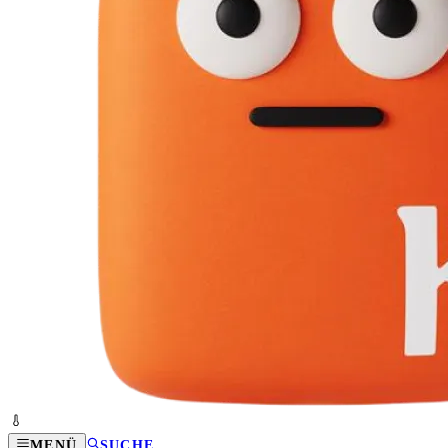
MENÜ
SUCHE