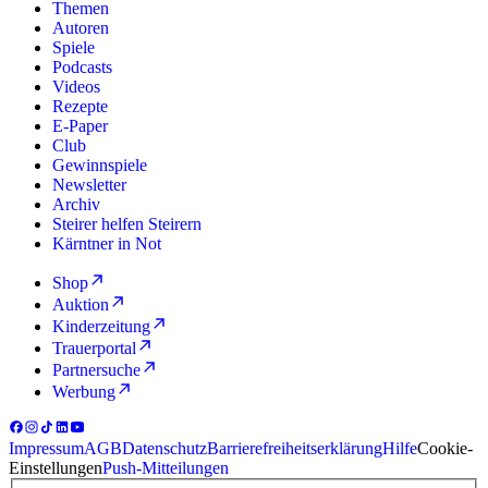
Themen
Autoren
Spiele
Podcasts
Videos
Rezepte
E-Paper
Club
Gewinnspiele
Newsletter
Archiv
Steirer helfen Steirern
Kärntner in Not
Shop
Auktion
Kinderzeitung
Trauerportal
Partnersuche
Werbung
Impressum
AGB
Datenschutz
Barrierefreiheitserklärung
Hilfe
Cookie-
Einstellungen
Push-Mitteilungen