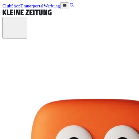
Club
Shop
Trauerportal
Werbung