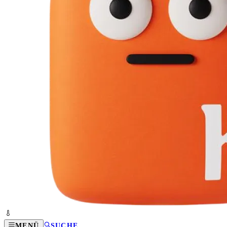
MENÜ
SUCHE