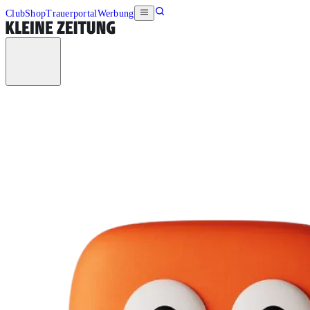
Club
Shop
Trauerportal
Werbung