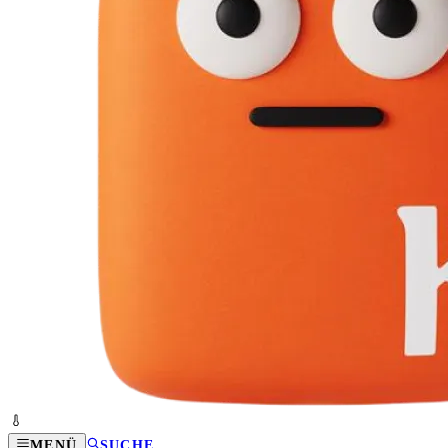
MENÜ
SUCHE