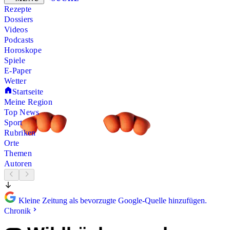
Rezepte
Dossiers
Videos
Podcasts
Horoskope
Spiele
E-Paper
Wetter
Startseite
Meine Region
Top News
Sport
Rubriken
Orte
Themen
Autoren
Kleine Zeitung als bevorzugte Google-Quelle hinzufügen.
Chronik