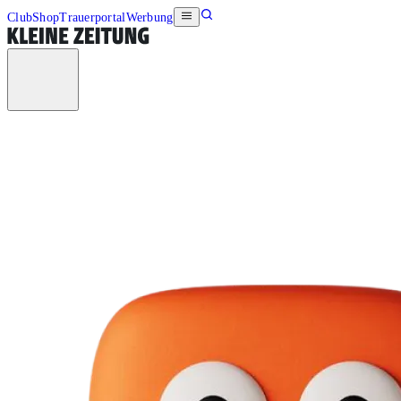
Club
Shop
Trauerportal
Werbung