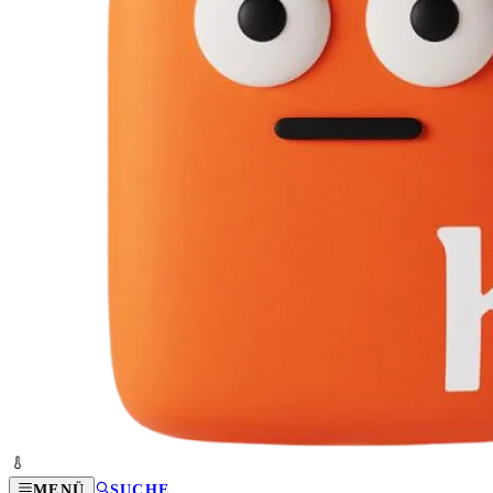
MENÜ
SUCHE