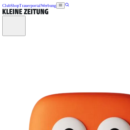
Club
Shop
Trauerportal
Werbung