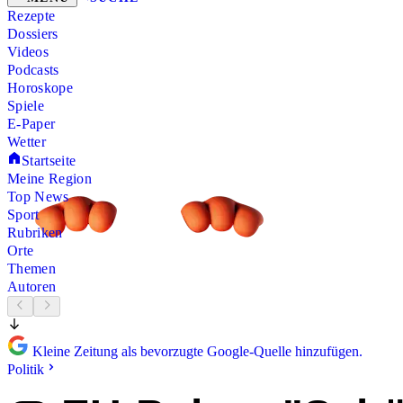
Rezepte
Dossiers
Videos
Podcasts
Horoskope
Spiele
E-Paper
Wetter
Startseite
Meine Region
Top News
Sport
Rubriken
Orte
Themen
Autoren
Kleine Zeitung als bevorzugte Google-Quelle hinzufügen.
Politik