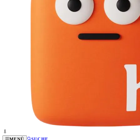
MENÜ
SUCHE