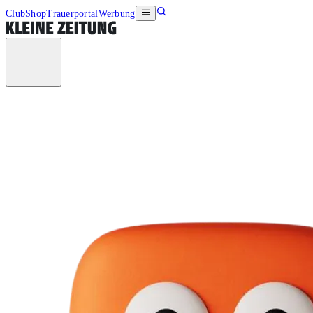
Club
Shop
Trauerportal
Werbung