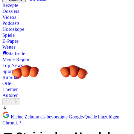
Rezepte
Dossiers
Videos
Podcasts
Horoskope
Spiele
E-Paper
Wetter
Startseite
Meine Region
Top News
Sport
Rubriken
Orte
Themen
Autoren
Kleine Zeitung als bevorzugte Google-Quelle hinzufügen.
Chronik