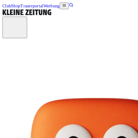
Club
Shop
Trauerportal
Werbung