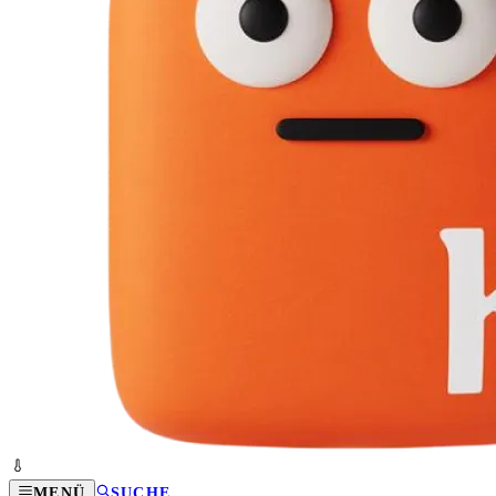
MENÜ
SUCHE