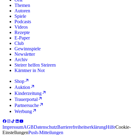
Themen
Autoren
Spiele
Podcasts
Videos
Rezepte
E-Paper
Club
Gewinnspiele
Newsletter
Archiv
Steirer helfen Steirern
Kärntner in Not
Shop
Auktion
Kinderzeitung
Trauerportal
Partnersuche
Werbung
Impressum
AGB
Datenschutz
Barrierefreiheitserklärung
Hilfe
Cookie-
Einstellungen
Push-Mitteilungen