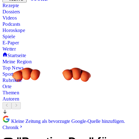
Rezepte
Dossiers
Videos
Podcasts
Horoskope
Spiele
E-Paper
Wetter
Startseite
Meine Region
Top News
Sport
Rubriken
Orte
Themen
Autoren
Kleine Zeitung als bevorzugte Google-Quelle hinzufügen.
Chronik