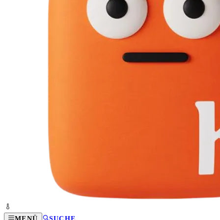
MENÜ
SUCHE