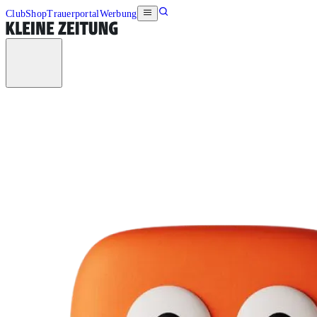
Club
Shop
Trauerportal
Werbung