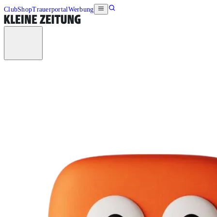
Club
Shop
Trauerportal
Werbung