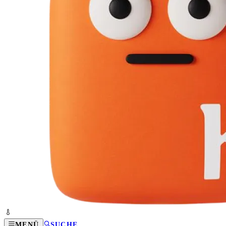
MENÜ
SUCHE