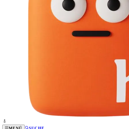
MENÜ
SUCHE