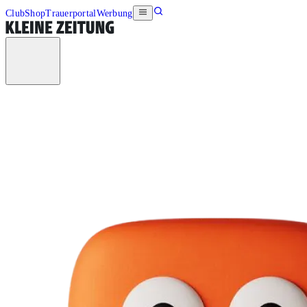
Club
Shop
Trauerportal
Werbung