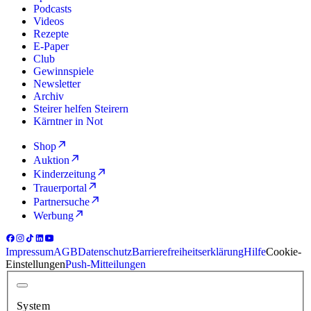
Podcasts
Videos
Rezepte
E-Paper
Club
Gewinnspiele
Newsletter
Archiv
Steirer helfen Steirern
Kärntner in Not
Shop
Auktion
Kinderzeitung
Trauerportal
Partnersuche
Werbung
Impressum
AGB
Datenschutz
Barrierefreiheitserklärung
Hilfe
Cookie-
Einstellungen
Push-Mitteilungen
System