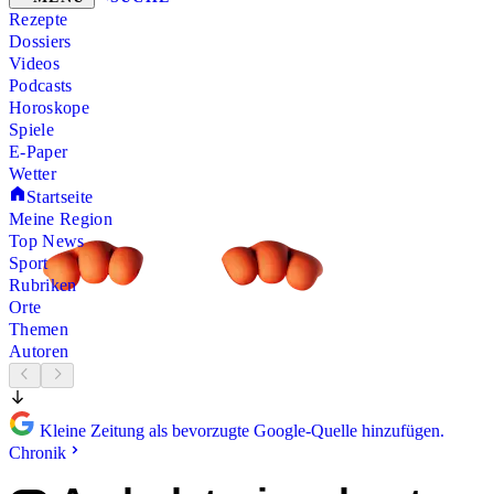
Rezepte
Dossiers
Videos
Podcasts
Horoskope
Spiele
E-Paper
Wetter
Startseite
Meine Region
Top News
Sport
Rubriken
Orte
Themen
Autoren
Kleine Zeitung als bevorzugte Google-Quelle hinzufügen.
Chronik