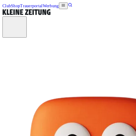
Club
Shop
Trauerportal
Werbung