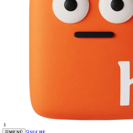
MENÜ
SUCHE