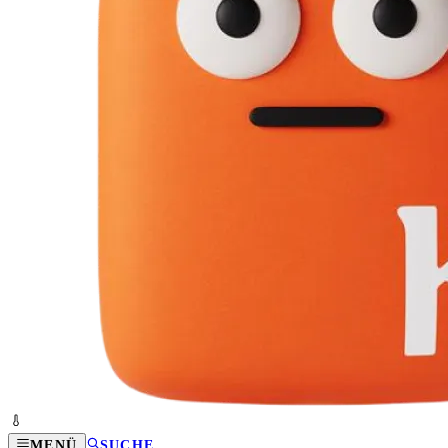
MENÜ
SUCHE