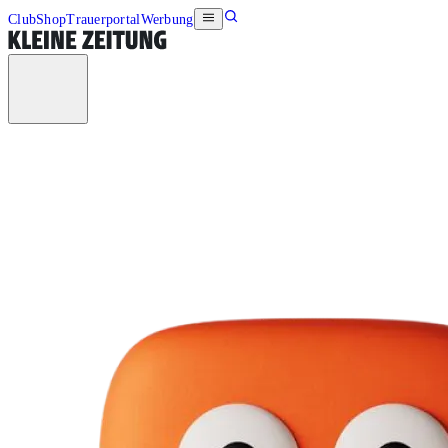
Club
Shop
Trauerportal
Werbung