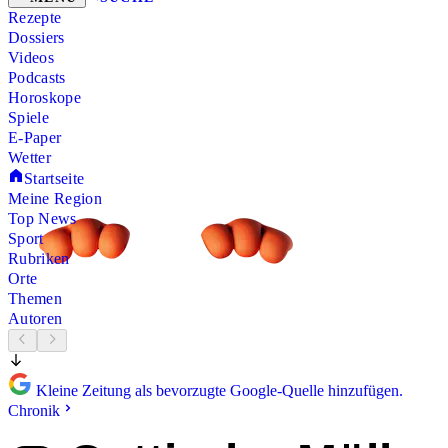
Rezepte
Dossiers
Videos
Podcasts
Horoskope
Spiele
E-Paper
Wetter
Startseite
Meine Region
Top News
Sport
Rubriken
Orte
Themen
Autoren
Kleine Zeitung als bevorzugte Google-Quelle hinzufügen.
Chronik