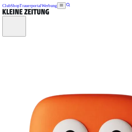
Club
Shop
Trauerportal
Werbung