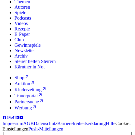
Themen
Autoren
Spiele
Podcasts
Videos
Rezepte
E-Paper
Club
Gewinnspiele
Newsletter
Archiv
Steirer helfen Steirern
Kärntner in Not
Shop
Auktion
Kinderzeitung
Trauerportal
Partnersuche
Werbung
Impressum
AGB
Datenschutz
Barrierefreiheitserklärung
Hilfe
Cookie-
Einstellungen
Push-Mitteilungen