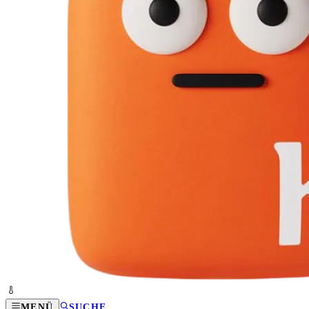
MENÜ
SUCHE