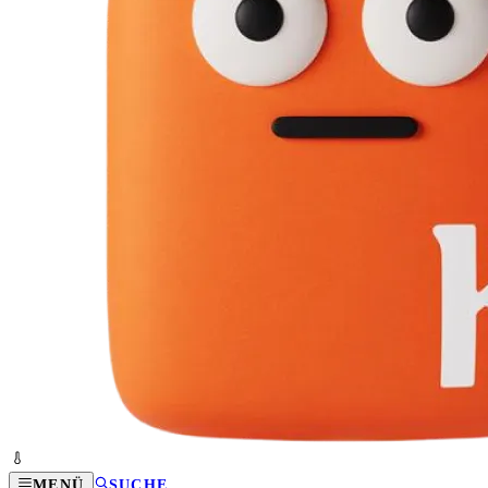
MENÜ
SUCHE