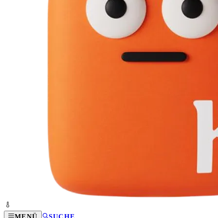
MENÜ
SUCHE