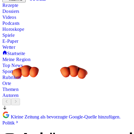
Rezepte
Dossiers
Videos
Podcasts
Horoskope
Spiele
E-Paper
Wetter
Startseite
Meine Region
Top News
Sport
Rubriken
Orte
Themen
Autoren
Kleine Zeitung als bevorzugte Google-Quelle hinzufügen.
Politik