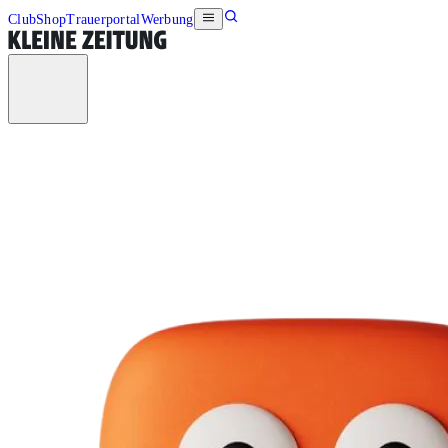
Club
Shop
Trauerportal
Werbung