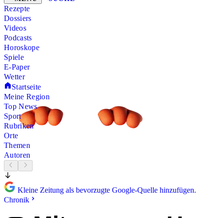
Rezepte
Dossiers
Videos
Podcasts
Horoskope
Spiele
E-Paper
Wetter
Startseite
Meine Region
Top News
Sport
Rubriken
Orte
Themen
Autoren
Kleine Zeitung als bevorzugte Google-Quelle hinzufügen.
Chronik