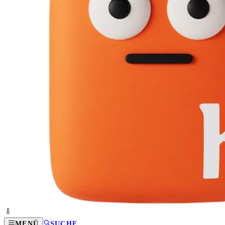
MENÜ
SUCHE