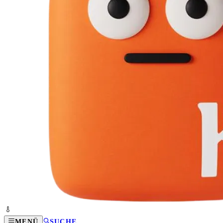
MENÜ
SUCHE