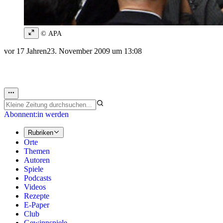
© APA
vor 17 Jahren
23. November 2009 um 13:08
Abonnent:in werden
Rubriken
Orte
Themen
Autoren
Spiele
Podcasts
Videos
Rezepte
E-Paper
Club
Gewinnspiele