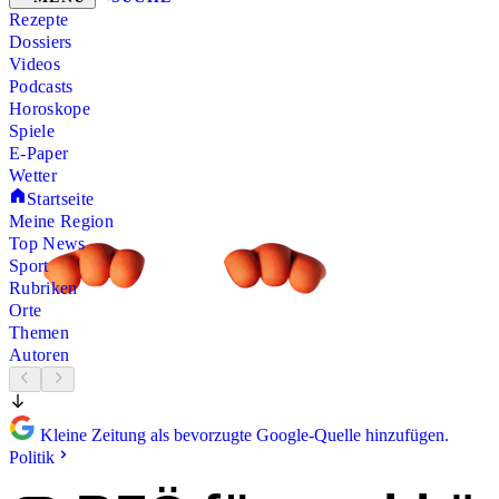
Rezepte
Dossiers
Videos
Podcasts
Horoskope
Spiele
E-Paper
Wetter
Startseite
Meine Region
Top News
Sport
Rubriken
Orte
Themen
Autoren
Kleine Zeitung als bevorzugte Google-Quelle hinzufügen.
Politik