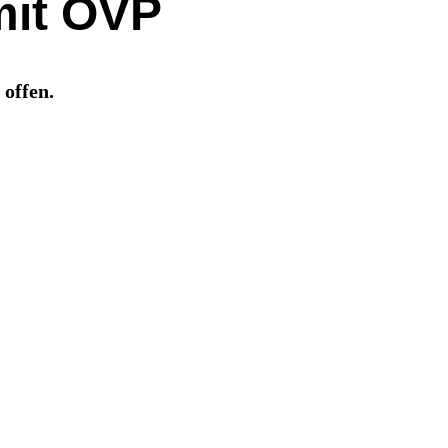
mit ÖVP
 offen.