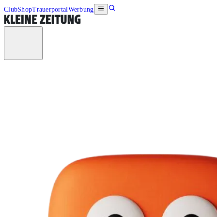
Club
Shop
Trauerportal
Werbung