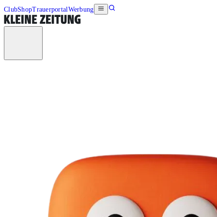
Club
Shop
Trauerportal
Werbung