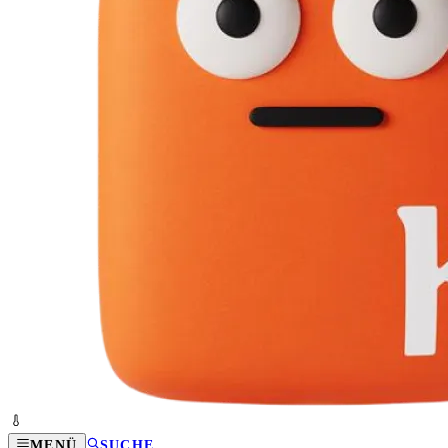
MENÜ
SUCHE