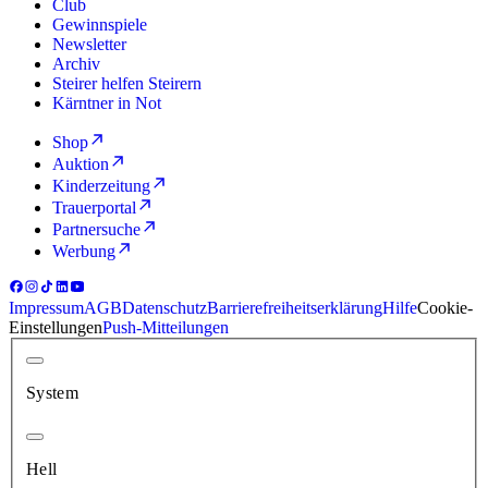
Club
Gewinnspiele
Newsletter
Archiv
Steirer helfen Steirern
Kärntner in Not
Shop
Auktion
Kinderzeitung
Trauerportal
Partnersuche
Werbung
Impressum
AGB
Datenschutz
Barrierefreiheitserklärung
Hilfe
Cookie-
Einstellungen
Push-Mitteilungen
System
Hell