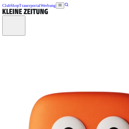
Club
Shop
Trauerportal
Werbung