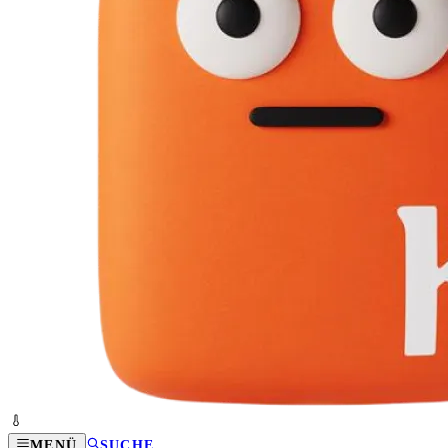
MENÜ
SUCHE