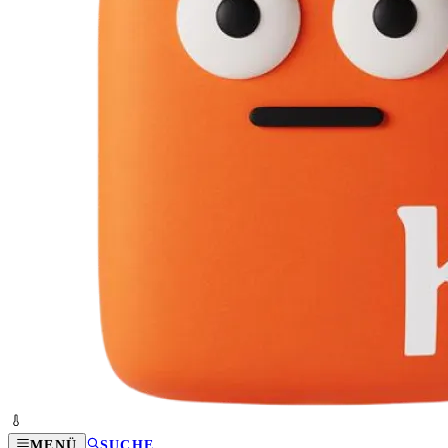
MENÜ
SUCHE