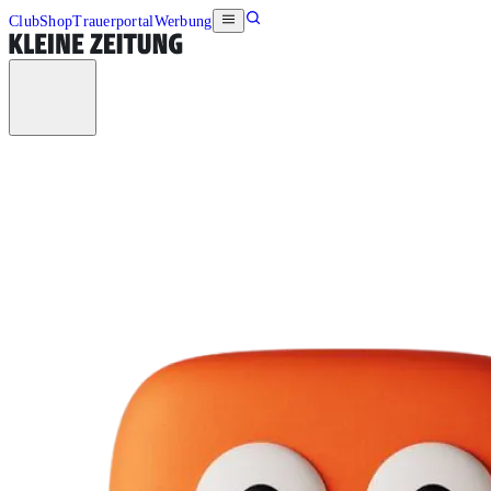
Club
Shop
Trauerportal
Werbung