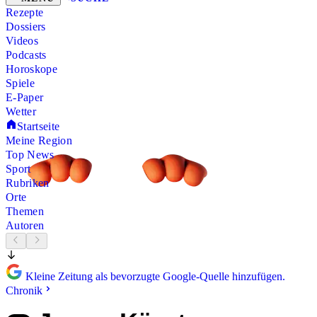
Rezepte
Dossiers
Videos
Podcasts
Horoskope
Spiele
E-Paper
Wetter
Startseite
Meine Region
Top News
Sport
Rubriken
Orte
Themen
Autoren
Kleine Zeitung als bevorzugte Google-Quelle hinzufügen.
Chronik