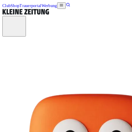
Club
Shop
Trauerportal
Werbung