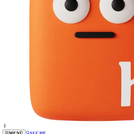
MENÜ
SUCHE