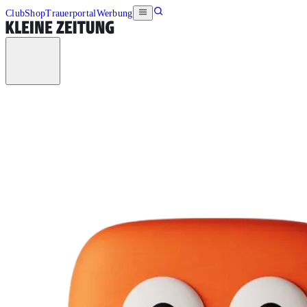
Club
Shop
Trauerportal
Werbung