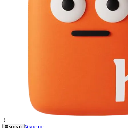
MENÜ
SUCHE