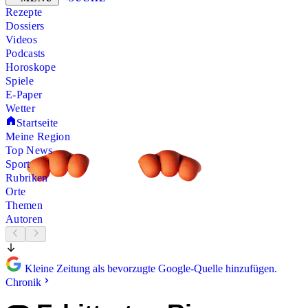
Rezepte
Dossiers
Videos
Podcasts
Horoskope
Spiele
E-Paper
Wetter
Startseite
Meine Region
Top News
Sport
Rubriken
Orte
Themen
Autoren
Kleine Zeitung als bevorzugte Google-Quelle hinzufügen.
Chronik