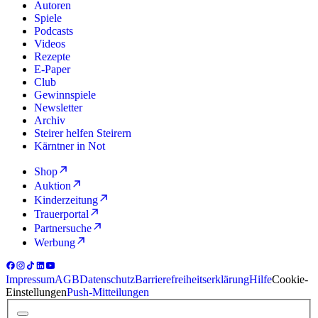
Autoren
Spiele
Podcasts
Videos
Rezepte
E-Paper
Club
Gewinnspiele
Newsletter
Archiv
Steirer helfen Steirern
Kärntner in Not
Shop
Auktion
Kinderzeitung
Trauerportal
Partnersuche
Werbung
Impressum
AGB
Datenschutz
Barrierefreiheitserklärung
Hilfe
Cookie-
Einstellungen
Push-Mitteilungen