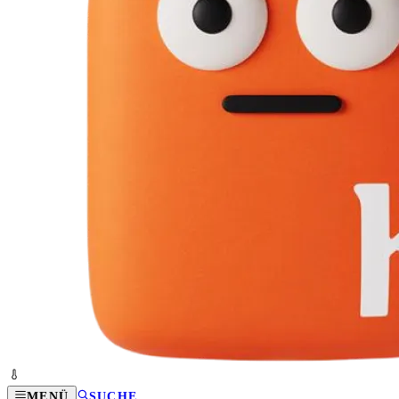
MENÜ
SUCHE