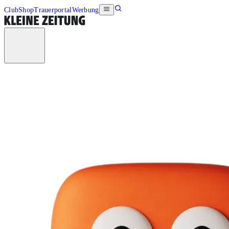
Club
Shop
Trauerportal
Werbung