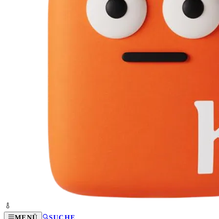
MENÜ
SUCHE