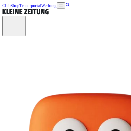
Club
Shop
Trauerportal
Werbung