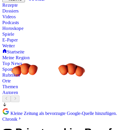
Rezepte
Dossiers
Videos
Podcasts
Horoskope
Spiele
E-Paper
Wetter
Startseite
Meine Region
Top News
Sport
Rubriken
Orte
Themen
Autoren
Kleine Zeitung als bevorzugte Google-Quelle hinzufügen.
Chronik