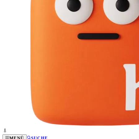
MENÜ
SUCHE