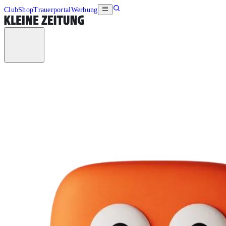
Club
Shop
Trauerportal
Werbung