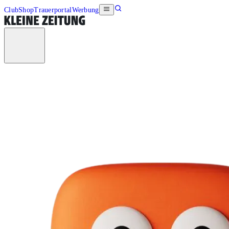
Club
Shop
Trauerportal
Werbung