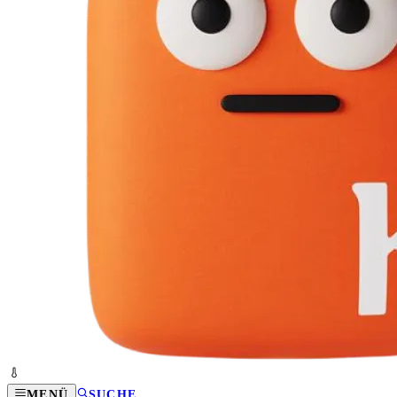
MENÜ
SUCHE