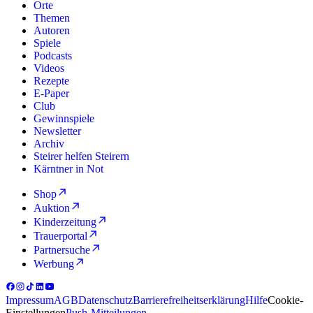
Orte
Themen
Autoren
Spiele
Podcasts
Videos
Rezepte
E-Paper
Club
Gewinnspiele
Newsletter
Archiv
Steirer helfen Steirern
Kärntner in Not
Shop
Auktion
Kinderzeitung
Trauerportal
Partnersuche
Werbung
Impressum
AGB
Datenschutz
Barrierefreiheitserklärung
Hilfe
Cookie-
Einstellungen
Push-Mitteilungen