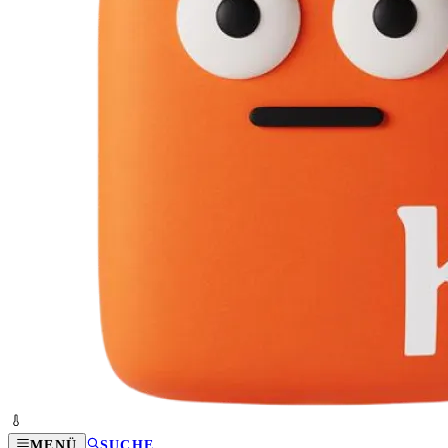
MENÜ
SUCHE