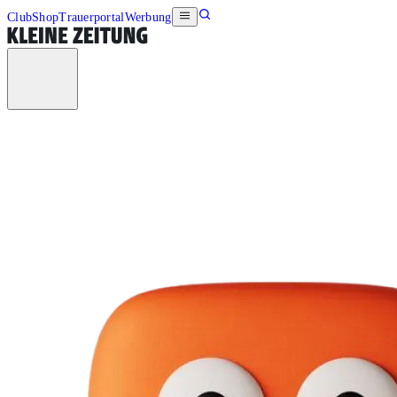
Club
Shop
Trauerportal
Werbung