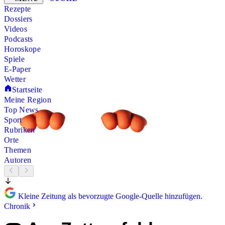
Rezepte
Dossiers
Videos
Podcasts
Horoskope
Spiele
E-Paper
Wetter
Startseite
Meine Region
Top News
Sport
Rubriken
Orte
Themen
Autoren
Kleine Zeitung als bevorzugte Google-Quelle hinzufügen.
Chronik