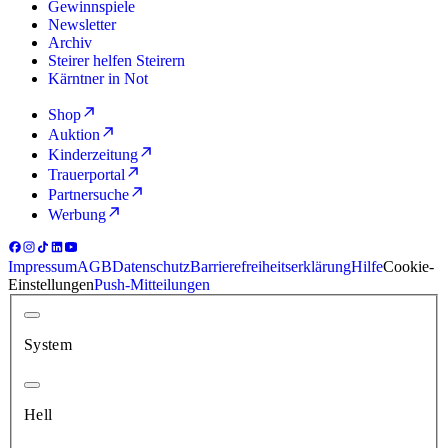
Gewinnspiele
Newsletter
Archiv
Steirer helfen Steirern
Kärntner in Not
Shop
Auktion
Kinderzeitung
Trauerportal
Partnersuche
Werbung
Impressum
AGB
Datenschutz
Barrierefreiheitserklärung
Hilfe
Cookie-
Einstellungen
Push-Mitteilungen
System
Hell