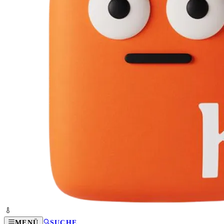
MENÜ
SUCHE