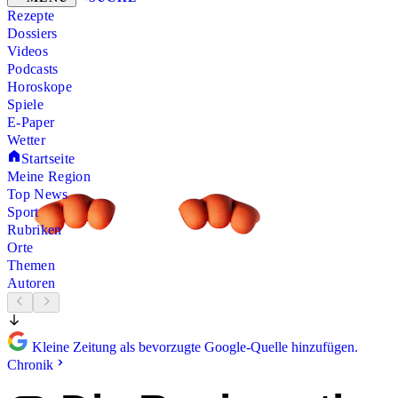
Rezepte
Dossiers
Videos
Podcasts
Horoskope
Spiele
E-Paper
Wetter
Startseite
Meine Region
Top News
Sport
Rubriken
Orte
Themen
Autoren
Kleine Zeitung als bevorzugte Google-Quelle hinzufügen.
Chronik