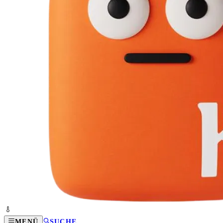
MENÜ
SUCHE