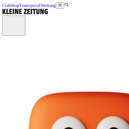
Club
Shop
Trauerportal
Werbung