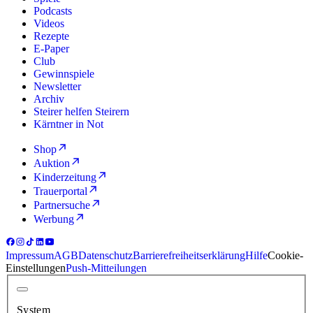
Podcasts
Videos
Rezepte
E-Paper
Club
Gewinnspiele
Newsletter
Archiv
Steirer helfen Steirern
Kärntner in Not
Shop
Auktion
Kinderzeitung
Trauerportal
Partnersuche
Werbung
Impressum
AGB
Datenschutz
Barrierefreiheitserklärung
Hilfe
Cookie-
Einstellungen
Push-Mitteilungen
System