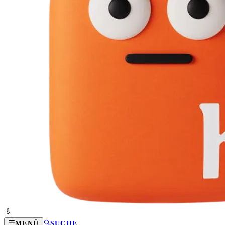
MENÜ
SUCHE