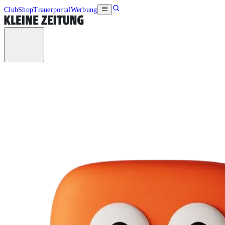
Club
Shop
Trauerportal
Werbung