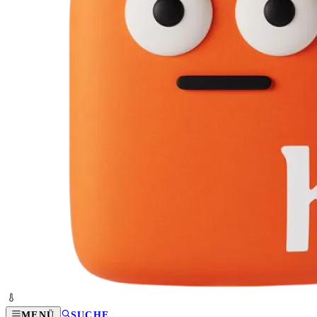
MENÜ
SUCHE