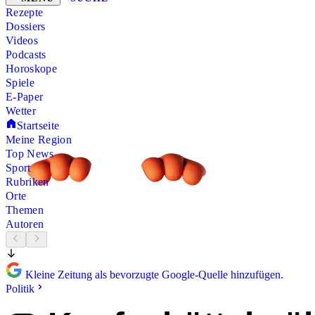
Rezepte
Dossiers
Videos
Podcasts
Horoskope
Spiele
E-Paper
Wetter
Startseite
Meine Region
Top News
Sport
Rubriken
Orte
Themen
Autoren
Kleine Zeitung als bevorzugte Google-Quelle hinzufügen.
Politik