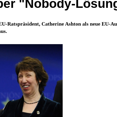
über "Nobody-Lösun
U-Ratspräsident, Catherine Ashton als neue EU-Auß
aus.