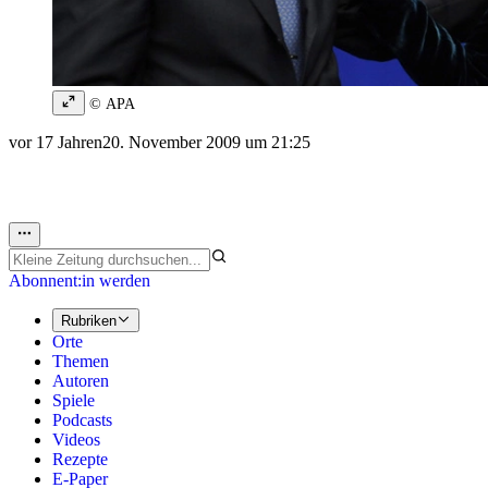
© APA
vor 17 Jahren
20. November 2009 um 21:25
Abonnent:in werden
Rubriken
Orte
Themen
Autoren
Spiele
Podcasts
Videos
Rezepte
E-Paper