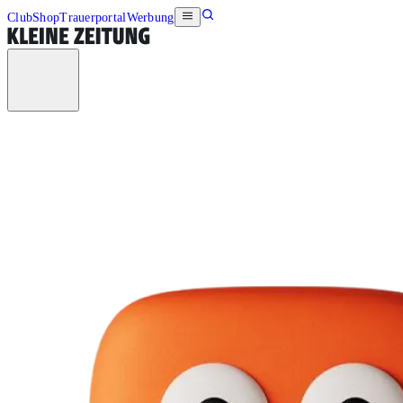
Club
Shop
Trauerportal
Werbung