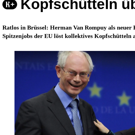
Kopfschütteln 
Ratlos in Brüssel: Herman Van Rompuy als neuer E
Spitzenjobs der EU löst kollektives Kopfschütteln 