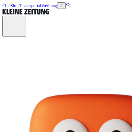
Club
Shop
Trauerportal
Werbung