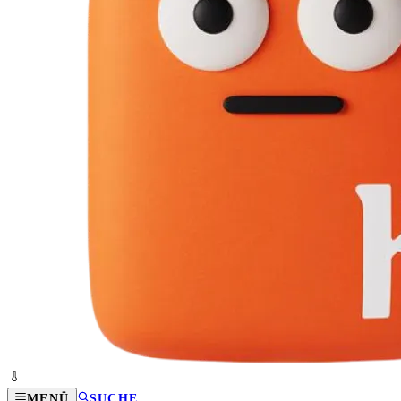
MENÜ
SUCHE