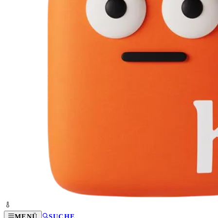
MENÜ
SUCHE