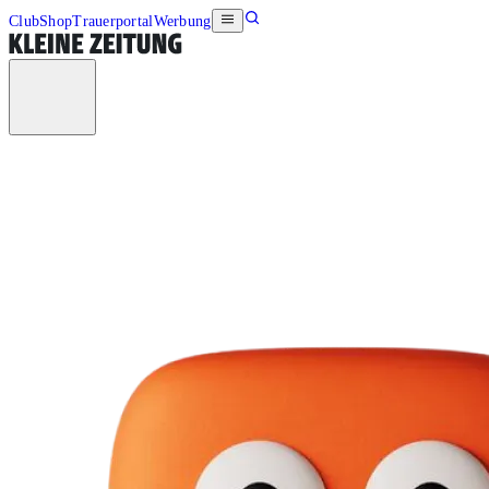
Club
Shop
Trauerportal
Werbung