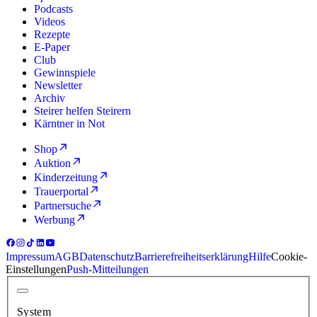
Podcasts
Videos
Rezepte
E-Paper
Club
Gewinnspiele
Newsletter
Archiv
Steirer helfen Steirern
Kärntner in Not
Shop
Auktion
Kinderzeitung
Trauerportal
Partnersuche
Werbung
Impressum
AGB
Datenschutz
Barrierefreiheitserklärung
Hilfe
Cookie-
Einstellungen
Push-Mitteilungen
System