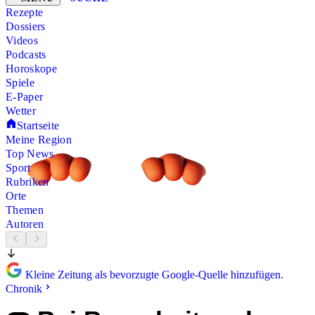
Rezepte
Dossiers
Videos
Podcasts
Horoskope
Spiele
E-Paper
Wetter
Startseite
Meine Region
Top News
Sport
Rubriken
Orte
Themen
Autoren
Kleine Zeitung als bevorzugte Google-Quelle hinzufügen.
Chronik