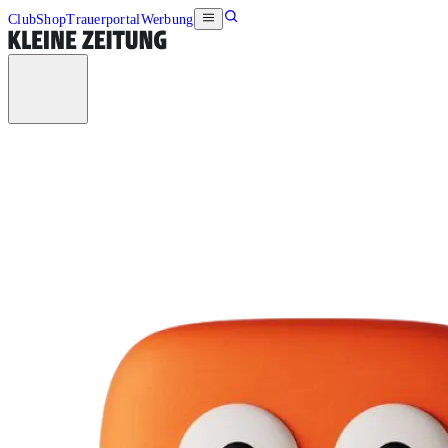
Club
Shop
Trauerportal
Werbung