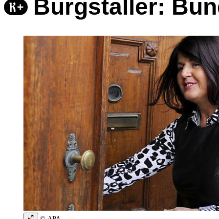
Burgstaller: Bun
© APA