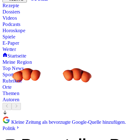
Rezepte
Dossiers
Videos
Podcasts
Horoskope
Spiele
E-Paper
Wetter
Startseite
Meine Region
Top News
Sport
Rubriken
Orte
Themen
Autoren
Kleine Zeitung als bevorzugte Google-Quelle hinzufügen.
Politik