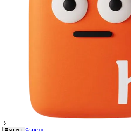
MENÜ
SUCHE