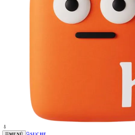
MENÜ
SUCHE