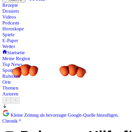
Rezepte
Dossiers
Videos
Podcasts
Horoskope
Spiele
E-Paper
Wetter
Startseite
Meine Region
Top News
Sport
Rubriken
Orte
Themen
Autoren
Kleine Zeitung als bevorzugte Google-Quelle hinzufügen.
Chronik