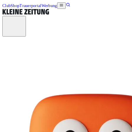
Club
Shop
Trauerportal
Werbung