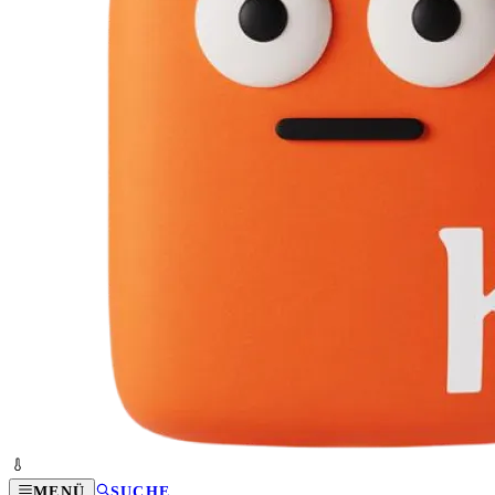
MENÜ
SUCHE