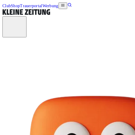
Club
Shop
Trauerportal
Werbung