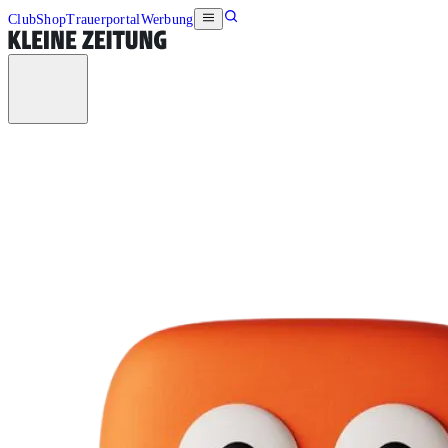
Club
Shop
Trauerportal
Werbung