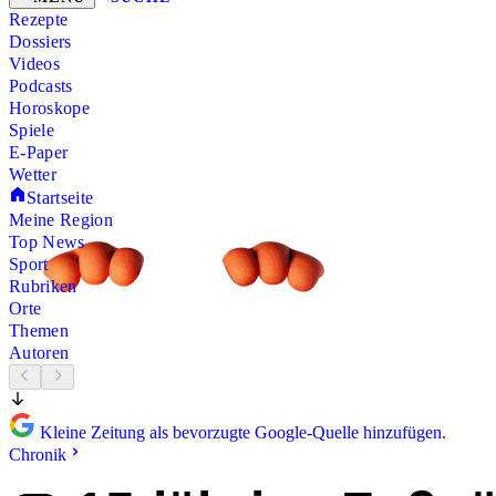
Rezepte
Dossiers
Videos
Podcasts
Horoskope
Spiele
E-Paper
Wetter
Startseite
Meine Region
Top News
Sport
Rubriken
Orte
Themen
Autoren
Kleine Zeitung als bevorzugte Google-Quelle hinzufügen.
Chronik