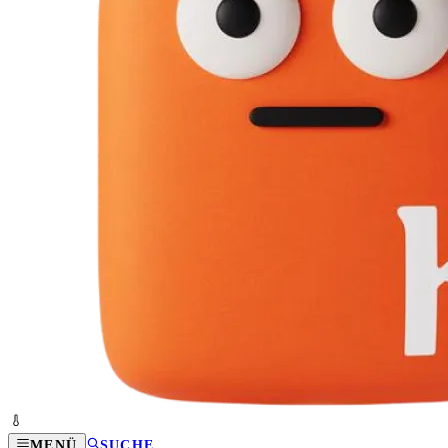
MENÜ
SUCHE