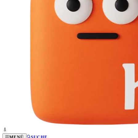
MENÜ
SUCHE