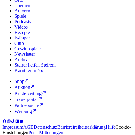
Themen
Autoren
Spiele
Podcasts
Videos
Rezepte
E-Paper
Club
Gewinnspiele
Newsletter
Archiv
Steirer helfen Steirern
Kärntner in Not
Shop
Auktion
Kinderzeitung
Trauerportal
Partnersuche
Werbung
Impressum
AGB
Datenschutz
Barrierefreiheitserklärung
Hilfe
Cookie-
Einstellungen
Push-Mitteilungen