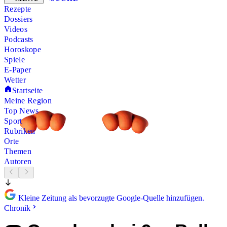
Rezepte
Dossiers
Videos
Podcasts
Horoskope
Spiele
E-Paper
Wetter
Startseite
Meine Region
Top News
Sport
Rubriken
Orte
Themen
Autoren
Kleine Zeitung als bevorzugte Google-Quelle hinzufügen.
Chronik