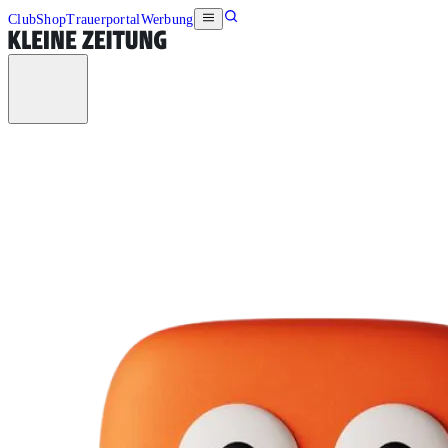
Club
Shop
Trauerportal
Werbung