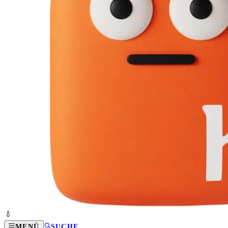
MENÜ
SUCHE