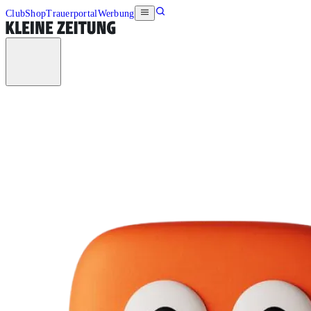
Club
Shop
Trauerportal
Werbung