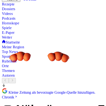
Rezepte
Dossiers
Videos
Podcasts
Horoskope
Spiele
E-Paper
Wetter
Startseite
Meine Region
Top News
Sport
Rubriken
Orte
Themen
Autoren
Kleine Zeitung als bevorzugte Google-Quelle hinzufügen.
Chronik