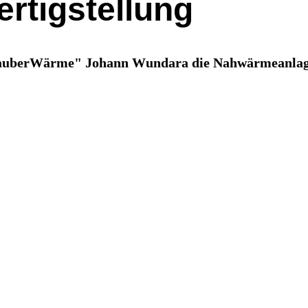
rtigstellung
SauberWärme" Johann Wundara die Nahwärmeanlage