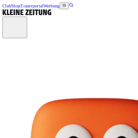
Club
Shop
Trauerportal
Werbung