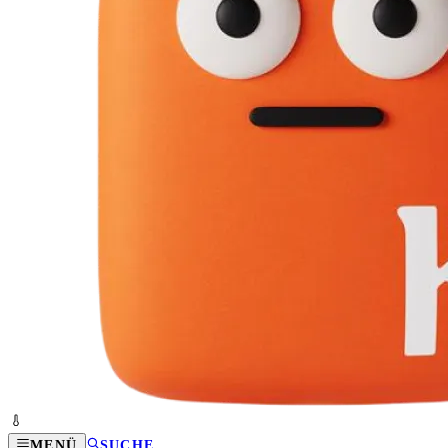
MENÜ
SUCHE