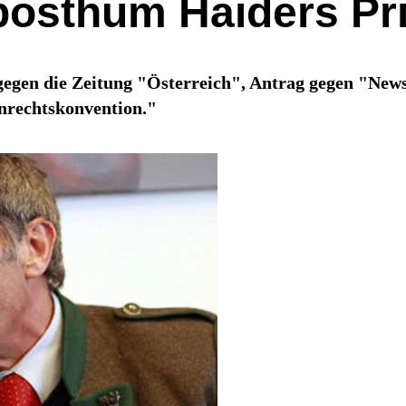
 posthum Haiders Pr
egen die Zeitung "Österreich", Antrag gegen "News
nrechtskonvention."