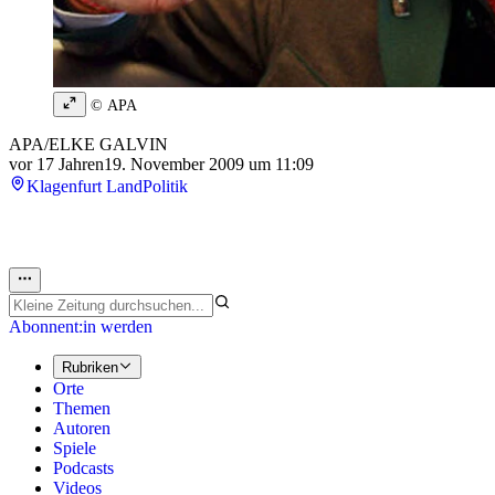
© APA
APA/ELKE GALVIN
vor 17 Jahren
19. November 2009 um 11:09
Klagenfurt Land
Politik
Abonnent:in werden
Rubriken
Orte
Themen
Autoren
Spiele
Podcasts
Videos