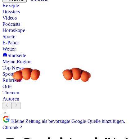
Rezepte
Dossiers
Videos
Podcasts
Horoskope
Spiele
E-Paper
Wetter
Startseite
Meine Region
Top News
Sport
Rubriken
Orte
Themen
Autoren
Kleine Zeitung als bevorzugte Google-Quelle hinzufügen.
Chronik