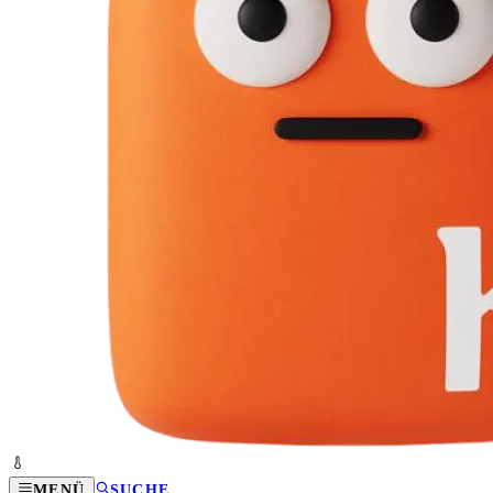
MENÜ
SUCHE