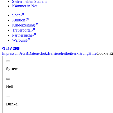
Steirer helfen Steirern
Kärntner in Not
Shop
Auktion
Kinderzeitung
Trauerportal
Partnersuche
Werbung
Impressum
AGB
Datenschutz
Barrierefreiheitserklärung
Hilfe
Cookie-Ei
System
Hell
Dunkel