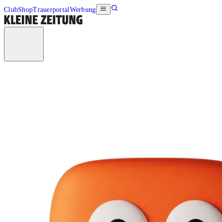
Club
Shop
Trauerportal
Werbung