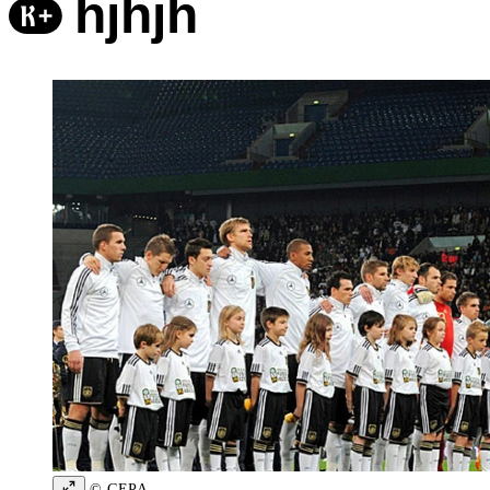
hjhjh
© GEPA