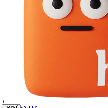
MENÜ
SUCHE