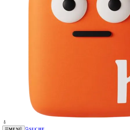
MENÜ
SUCHE