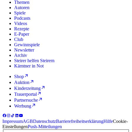
Themen
Autoren
Spiele
Podcasts
Videos
Rezepte
E-Paper
Club
Gewinnspiele
Newsletter
Archiv
Steirer helfen Steirern
Kärntner in Not
Shop
Auktion
Kinderzeitung
Trauerportal
Partnersuche
Werbung
Impressum
AGB
Datenschutz
Barrierefreiheitserklärung
Hilfe
Cookie-
Einstellungen
Push-Mitteilungen