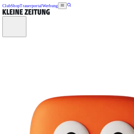
Club
Shop
Trauerportal
Werbung