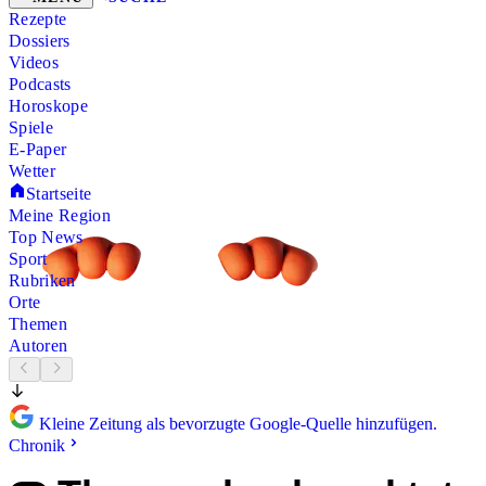
Rezepte
Dossiers
Videos
Podcasts
Horoskope
Spiele
E-Paper
Wetter
Startseite
Meine Region
Top News
Sport
Rubriken
Orte
Themen
Autoren
Kleine Zeitung als bevorzugte Google-Quelle hinzufügen.
Chronik