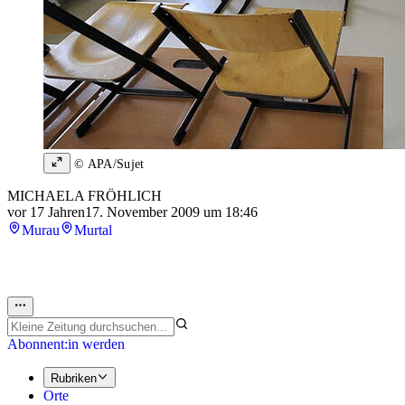
© APA/Sujet
MICHAELA FRÖHLICH
vor 17 Jahren
17. November 2009 um 18:46
Murau
Murtal
Abonnent:in werden
Rubriken
Orte