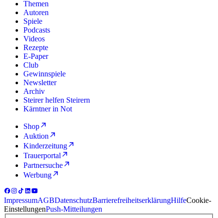
Themen
Autoren
Spiele
Podcasts
Videos
Rezepte
E-Paper
Club
Gewinnspiele
Newsletter
Archiv
Steirer helfen Steirern
Kärntner in Not
Shop
Auktion
Kinderzeitung
Trauerportal
Partnersuche
Werbung
Impressum
AGB
Datenschutz
Barrierefreiheitserklärung
Hilfe
Cookie-
Einstellungen
Push-Mitteilungen