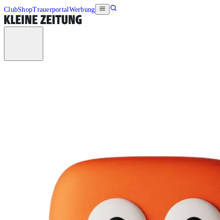
Club
Shop
Trauerportal
Werbung