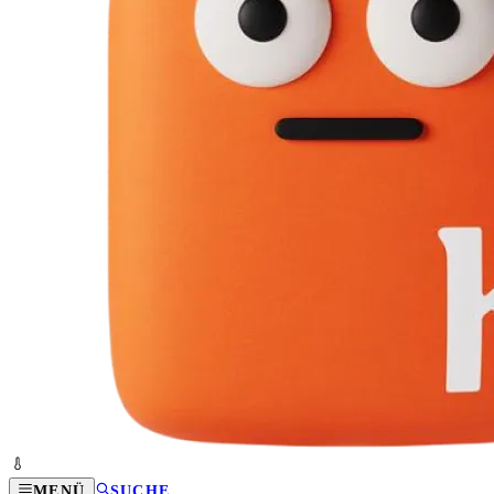
MENÜ
SUCHE