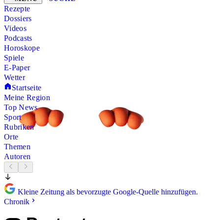
Rezepte
Dossiers
Videos
Podcasts
Horoskope
Spiele
E-Paper
Wetter
Startseite
Meine Region
Top News
Sport
Rubriken
Orte
Themen
Autoren
Kleine Zeitung als bevorzugte Google-Quelle hinzufügen.
Chronik