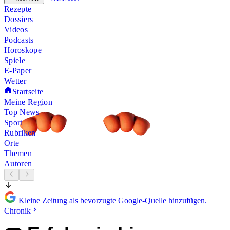
Rezepte
Dossiers
Videos
Podcasts
Horoskope
Spiele
E-Paper
Wetter
Startseite
Meine Region
Top News
Sport
Rubriken
Orte
Themen
Autoren
Kleine Zeitung als bevorzugte Google-Quelle hinzufügen.
Chronik