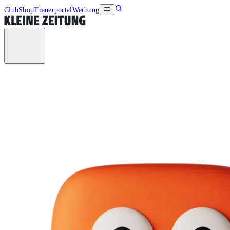
Club
Shop
Trauerportal
Werbung