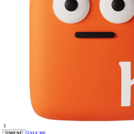
MENÜ
SUCHE