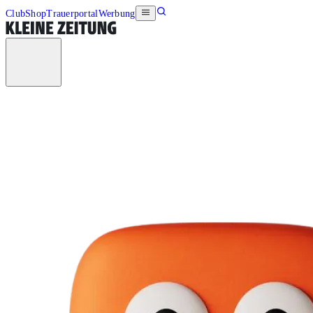
Club
Shop
Trauerportal
Werbung