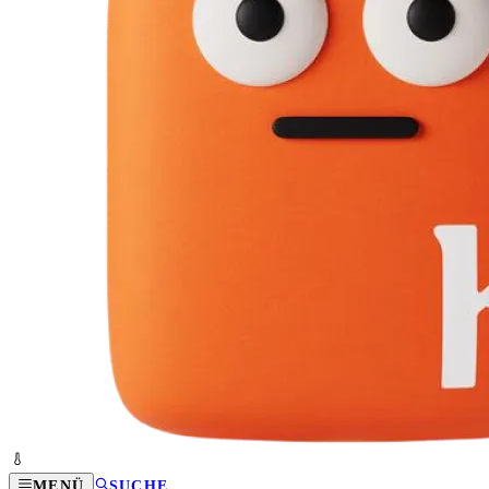
MENÜ
SUCHE