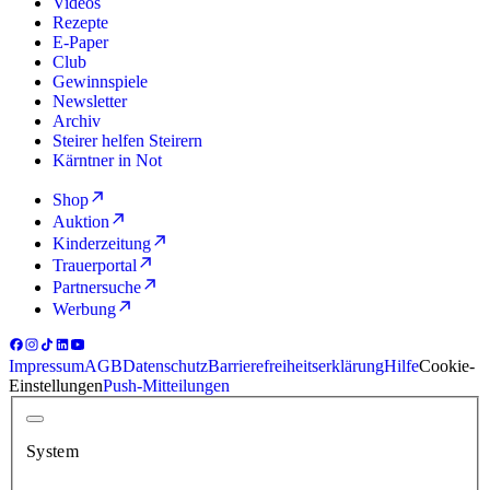
Videos
Rezepte
E-Paper
Club
Gewinnspiele
Newsletter
Archiv
Steirer helfen Steirern
Kärntner in Not
Shop
Auktion
Kinderzeitung
Trauerportal
Partnersuche
Werbung
Impressum
AGB
Datenschutz
Barrierefreiheitserklärung
Hilfe
Cookie-
Einstellungen
Push-Mitteilungen
System