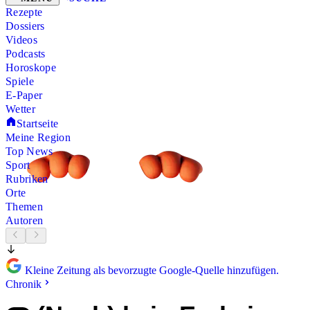
Rezepte
Dossiers
Videos
Podcasts
Horoskope
Spiele
E-Paper
Wetter
Startseite
Meine Region
Top News
Sport
Rubriken
Orte
Themen
Autoren
Kleine Zeitung als bevorzugte Google-Quelle hinzufügen.
Chronik