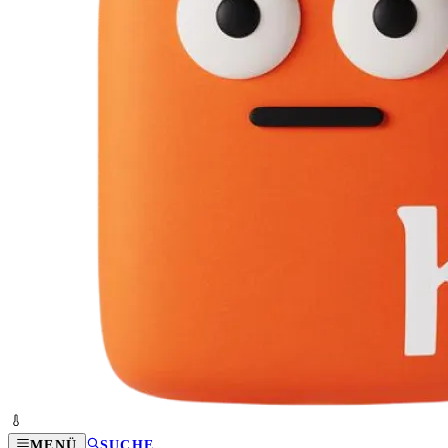
MENÜ
SUCHE