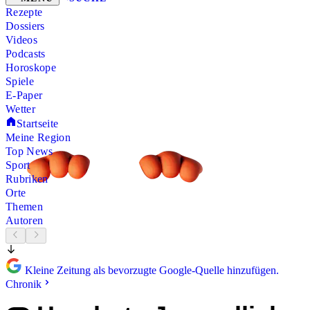
Rezepte
Dossiers
Videos
Podcasts
Horoskope
Spiele
E-Paper
Wetter
Startseite
Meine Region
Top News
Sport
Rubriken
Orte
Themen
Autoren
Kleine Zeitung als bevorzugte Google-Quelle hinzufügen.
Chronik