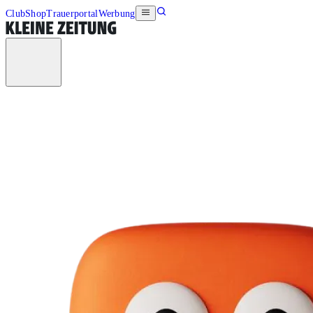
Club
Shop
Trauerportal
Werbung