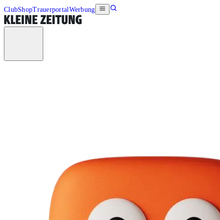
Club
Shop
Trauerportal
Werbung