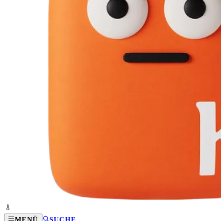
MENÜ
SUCHE