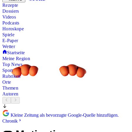
Rezepte
Dossiers
Videos
Podcasts
Horoskope
Spiele
E-Paper
Wetter
Startseite
Meine Region
Top News
Sport
Rubriken
Orte
Themen
Autoren
Kleine Zeitung als bevorzugte Google-Quelle hinzufügen.
Chronik