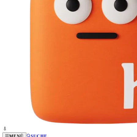
MENÜ
SUCHE