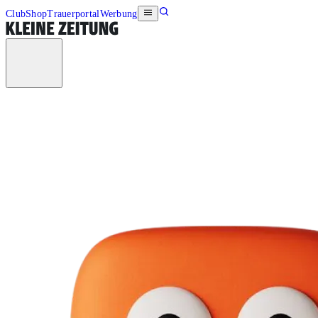
Club
Shop
Trauerportal
Werbung