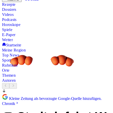
Rezepte
Dossiers
Videos
Podcasts
Horoskope
Spiele
E-Paper
Wetter
Startseite
Meine Region
Top News
Sport
Rubriken
Orte
Themen
Autoren
Kleine Zeitung als bevorzugte Google-Quelle hinzufügen.
Chronik