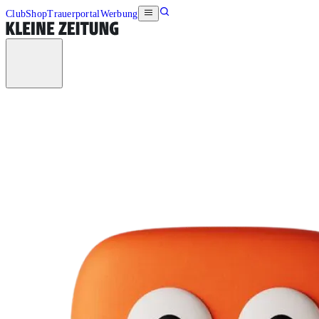
Club
Shop
Trauerportal
Werbung